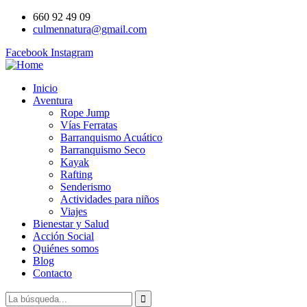
660 92 49 09
culmennatura@gmail.com
Facebook
Instagram
Inicio
Aventura
Rope Jump
Vías Ferratas
Barranquismo Acuático
Barranquismo Seco
Kayak
Rafting
Senderismo
Actividades para niños
Viajes
Bienestar y Salud
Acción Social
Quiénes somos
Blog
Contacto