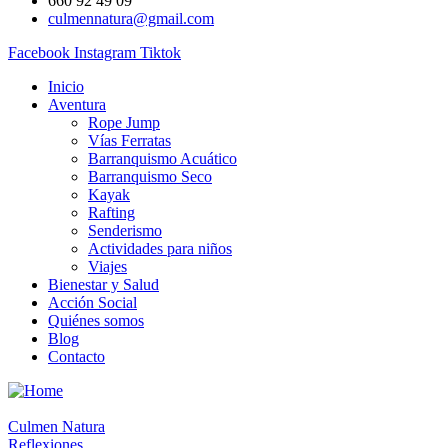
660 92 49 09
culmennatura@gmail.com
Facebook
Instagram
Tiktok
Inicio
Aventura
Rope Jump
Vías Ferratas
Barranquismo Acuático
Barranquismo Seco
Kayak
Rafting
Senderismo
Actividades para niños
Viajes
Bienestar y Salud
Acción Social
Quiénes somos
Blog
Contacto
Culmen Natura
Reflexiones