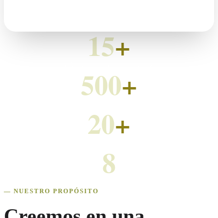
Naturaleza accesible para todas las personas
15
+
AÑOS DE EXPERIENCIA
500
+
PERSONAS BENEFICIARIAS
20
+
ENTIDADES COLABORADORAS
8
COMUNIDADES ATENDIDAS
— NUESTRO PROPÓSITO
Creemos en una