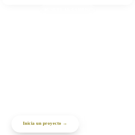
ÚNETE AL CAMBIO
¿Tu entidad quiere
transformar vidas
con nosotros?
Cuéntanos tu proyecto. Diseñaremos contigo un
programa a medida, acompañándote desde la
planificación hasta la evaluación final del impacto.
Inicia un proyecto →
Llámanos