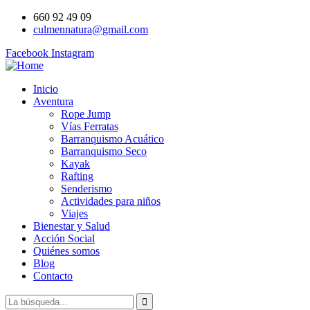
660 92 49 09
culmennatura@gmail.com
Facebook
Instagram
Inicio
Aventura
Rope Jump
Vías Ferratas
Barranquismo Acuático
Barranquismo Seco
Kayak
Rafting
Senderismo
Actividades para niños
Viajes
Bienestar y Salud
Acción Social
Quiénes somos
Blog
Contacto