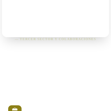
— TERCER SECTOR Y COLABORACIONES
Construimos red para
multiplicar el impacto
No trabajamos solos. Tejemos alianzas con organizaciones
que comparten nuestra visión transformadora del medio
natural como herramienta de cambio social.