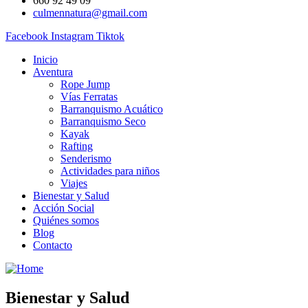
660 92 49 09
culmennatura@gmail.com
Facebook
Instagram
Tiktok
Inicio
Aventura
Rope Jump
Vías Ferratas
Barranquismo Acuático
Barranquismo Seco
Kayak
Rafting
Senderismo
Actividades para niños
Viajes
Bienestar y Salud
Acción Social
Quiénes somos
Blog
Contacto
Bienestar y Salud