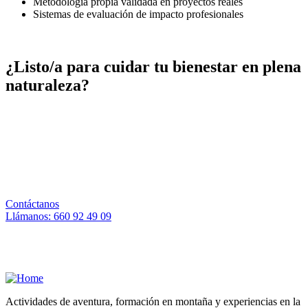
Metodología propia validada en proyectos reales
Sistemas de evaluación de impacto profesionales
¿Listo/a para cuidar tu bienestar en plena
naturaleza?
Cuéntanos qué necesitas y diseñamos contigo el programa
que mejor encaje con tus objetivos. Estamos aquí para
acompañarte.
Contáctanos
Llámanos: 660 92 49 09
Actividades de aventura, formación en montaña y experiencias en la