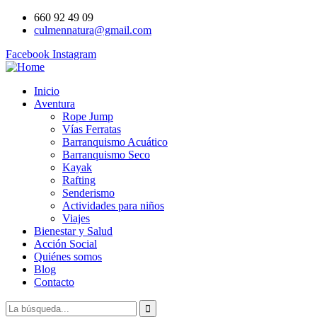
660 92 49 09
culmennatura@gmail.com
Facebook
Instagram
Inicio
Aventura
Rope Jump
Vías Ferratas
Barranquismo Acuático
Barranquismo Seco
Kayak
Rafting
Senderismo
Actividades para niños
Viajes
Bienestar y Salud
Acción Social
Quiénes somos
Blog
Contacto