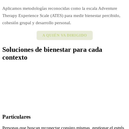
Aplicamos metodologías reconocidas como la escala Adventure
Therapy Experience Scale (ATES) para medir bienestar percibido,
cohesión grupal y desarrollo personal.
A QUIÉN VA DIRIGIDO
Soluciones de bienestar para cada
contexto
Trabajamos con un modelo híbrido que combina servicios
para particulares, empresas, entidades sociales y
administraciones públicas, favoreciendo la diversificación y
la sostenibilidad de los proyectos de bienestar.
Particulares
Personas que buscan reconectar consigo mismas, gestionar el estrés