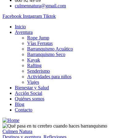
660 92 49 09
culmennatura@gmail.com
Facebook
Instagram
Tiktok
Inicio
Aventura
Rope Jump
Vías Ferratas
Barranquismo Acuático
Barranquismo Seco
Kayak
Rafting
Senderismo
Actividades para niños
Viajes
Bienestar y Salud
Acción Social
Quiénes somos
Blog
Contacto
Culmen Natura
Destinos y aventura
,
Reflexiones