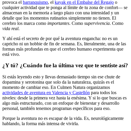
provoca el
barranquismo
, el
kayak en el Embalse del Regajo
o
cualquier actividad que te ponga al límite de tu zona de confort— se
almacenan en la memoria a largo plazo con una intensidad y un
detalle que los momentos rutinarios simplemente no tienen. El
cerebro los marca como
importantes
. Como
supervivencia
. Como
vida real
.
Y ahí está el secreto de por qué la aventura engancha: no es un
capricho ni un hobbie de fin de semana. Es, literalmente, una de las
formas más profundas en que el cerebro humano experimenta que
está vivo.
¿Y tú? ¿Cuándo fue la última vez que te sentiste así?
Si estás leyendo esto y llevas demasiado tiempo sin ese chute de
dopamina y serotonina que solo da la naturaleza, quizás es el
momento de cambiar eso. En Culmen Natura organizamos
actividades de aventura en Valencia y Castellón
para todos los
niveles: desde la primera vez hasta la enésima. Y si lo que buscas es
algo más estructurado, con un enfoque de bienestar y desarrollo
personal, también tenemos programas específicos para eso.
Porque la aventura no es escapar de la vida. Es, neurológicamente
hablando, la forma más intensa de vivirla.