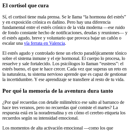
El cortisol que cura
Sí, el cortisol tiene mala prensa. Se le llama “la hormona del estrés”
y en exposición crónica es dañino. Pero hay una diferencia
fundamental entre el estrés crónico de la vida moderna —ese ruido
de fondo constante hecho de notificaciones, deudas y reuniones— y
el estrés agudo, breve y voluntario que provoca bajar un cañón o
escalar una
vía ferrata en Valencia
.
El estrés agudo y controlado tiene un efecto paradójicamente tónico
sobre el sistema inmune y el eje hormonal. El cuerpo lo procesa, lo
resuelve y sale fortalecido. Los psicólogos lo llaman “eustress”: el
estrés bueno, el que te hace crecer. Cada vez que superas un reto en
la naturaleza, tu sistema nervioso aprende que es capaz de gestionar
la incertidumbre. Y ese aprendizaje se transfiere al resto de tu vida.
Por qué la memoria de la aventura dura tanto
¿Por qué recuerdas con detalle milimétrico ese salto al barranco de
hace tres veranos, pero no recuerdas qué comiste el martes? La
respuesta está en la noradrenalina y en cómo el cerebro etiqueta los
recuerdos según su intensidad emocional.
Los momentos de alta activación emocional —como los que