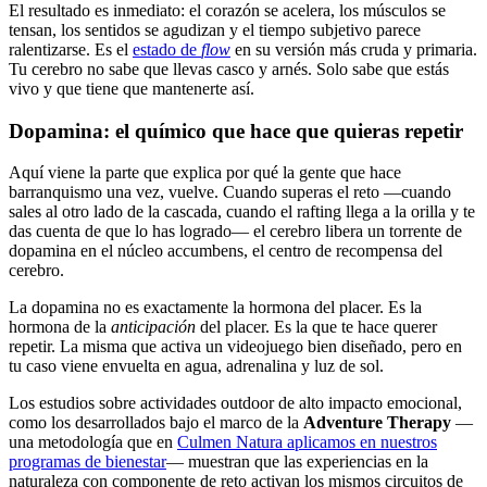
El resultado es inmediato: el corazón se acelera, los músculos se
tensan, los sentidos se agudizan y el tiempo subjetivo parece
ralentizarse. Es el
estado de
flow
en su versión más cruda y primaria.
Tu cerebro no sabe que llevas casco y arnés. Solo sabe que estás
vivo y que tiene que mantenerte así.
Dopamina: el químico que hace que quieras repetir
Aquí viene la parte que explica por qué la gente que hace
barranquismo una vez, vuelve. Cuando superas el reto —cuando
sales al otro lado de la cascada, cuando el rafting llega a la orilla y te
das cuenta de que lo has logrado— el cerebro libera un torrente de
dopamina en el núcleo accumbens, el centro de recompensa del
cerebro.
La dopamina no es exactamente la hormona del placer. Es la
hormona de la
anticipación
del placer. Es la que te hace querer
repetir. La misma que activa un videojuego bien diseñado, pero en
tu caso viene envuelta en agua, adrenalina y luz de sol.
Los estudios sobre actividades outdoor de alto impacto emocional,
como los desarrollados bajo el marco de la
Adventure Therapy
—
una metodología que en
Culmen Natura aplicamos en nuestros
programas de bienestar
— muestran que las experiencias en la
naturaleza con componente de reto activan los mismos circuitos de