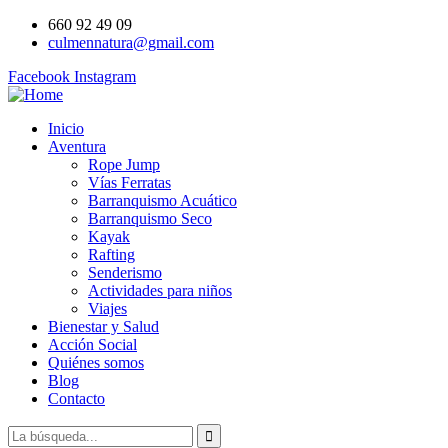
660 92 49 09
culmennatura@gmail.com
Facebook
Instagram
Inicio
Aventura
Rope Jump
Vías Ferratas
Barranquismo Acuático
Barranquismo Seco
Kayak
Rafting
Senderismo
Actividades para niños
Viajes
Bienestar y Salud
Acción Social
Quiénes somos
Blog
Contacto