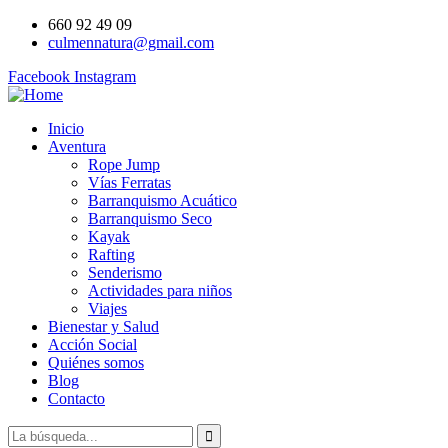
660 92 49 09
culmennatura@gmail.com
Facebook
Instagram
Inicio
Aventura
Rope Jump
Vías Ferratas
Barranquismo Acuático
Barranquismo Seco
Kayak
Rafting
Senderismo
Actividades para niños
Viajes
Bienestar y Salud
Acción Social
Quiénes somos
Blog
Contacto